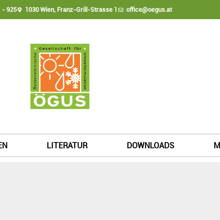
 - 925
1030 Wien, Franz-Grill-Strasse 1
office@oegus.at
EN
LITERATUR
DOWNLOADS
M